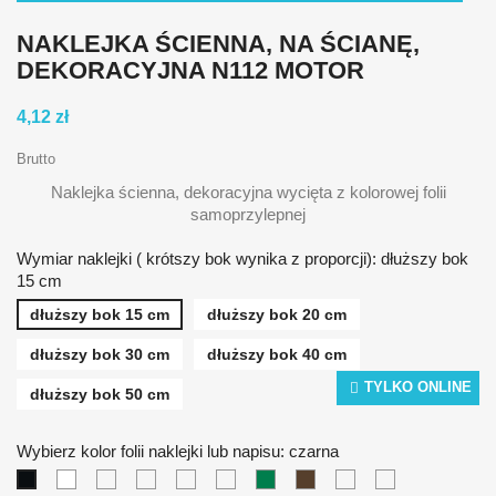
NAKLEJKA ŚCIENNA, NA ŚCIANĘ,
DEKORACYJNA N112 MOTOR
4,12 zł
Brutto
Naklejka ścienna, dekoracyjna wycięta z kolorowej folii
samoprzylepnej
Wymiar naklejki ( krótszy bok wynika z proporcji): dłuższy bok
15 cm
dłuższy bok 15 cm
dłuższy bok 20 cm
dłuższy bok 30 cm
dłuższy bok 40 cm
TYLKO ONLINE
dłuższy bok 50 cm
Wybierz kolor folii naklejki lub napisu: czarna
biała
żółta
pomarańczowa
czerwona
niebieska
zielona
brązowa
srebrna
złota
czarna