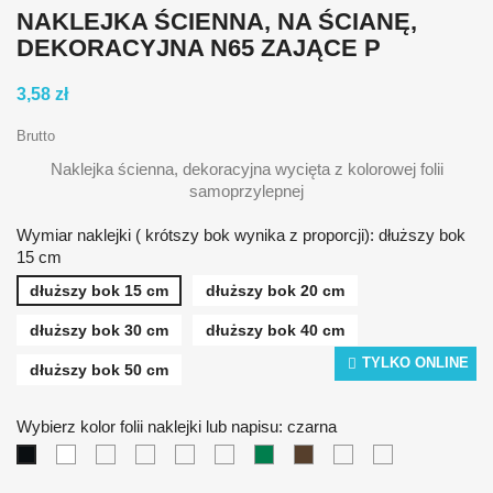
NAKLEJKA ŚCIENNA, NA ŚCIANĘ,
DEKORACYJNA N65 ZAJĄCE P
3,58 zł
Brutto
Naklejka ścienna, dekoracyjna wycięta z kolorowej folii
samoprzylepnej
Wymiar naklejki ( krótszy bok wynika z proporcji): dłuższy bok
15 cm
dłuższy bok 15 cm
dłuższy bok 20 cm
dłuższy bok 30 cm
dłuższy bok 40 cm
TYLKO ONLINE
dłuższy bok 50 cm
Wybierz kolor folii naklejki lub napisu: czarna
biała
żółta
pomarańczowa
czerwona
niebieska
zielona
brązowa
srebrna
złota
czarna