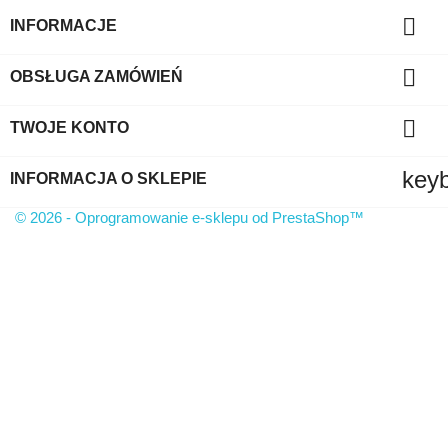

INFORMACJE

OBSŁUGA ZAMÓWIEŃ

TWOJE KONTO
key
INFORMACJA O SKLEPIE
© 2026 - Oprogramowanie e-sklepu od PrestaShop™