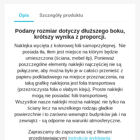
Opis
Szczegóły produktu
Podany rozmiar dotyczy dłuższego boku,
krótszy wynika z proporcji.
Naklejka wycięta z kolorowej folii samoprzylepnej. Nie
posiada tła, tłem jest miejsce na którym będzie
umieszczona (ściana, mebel itp). Ponieważ
poszczególne elementy naklejki najczęściej nie są
połączone, aby można było je w całości przenieść z
papieru podkładowego na miejsce przeznaczenia, na
taką grafikę naklejona jest folia transportowa
(przezroczysta folia o słabym kleju). Proste naklejki
mogą nie posiadać folii transportowej.
Wszystkie nasze naklejki można naklejać nie tylko na
ściany lecz na wszelkiego rodzaju gładkie
powierzchnie i to zarówno wewnątrz budynków jak i na
zewnątrz - są odporne na warunki atmosferyczne.
Zapraszamy do zapoznania się z filmami
przedstawiającymi
instrukcje wyklejania