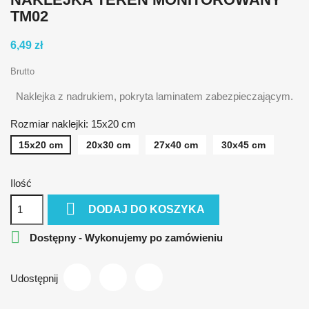
TM02
6,49 zł
Brutto
Naklejka z nadrukiem, pokryta laminatem zabezpieczającym.
Rozmiar naklejki: 15x20 cm
15x20 cm
20x30 cm
27x40 cm
30x45 cm
Ilość

DODAJ DO KOSZYKA

Dostępny - Wykonujemy po zamówieniu
Udostępnij