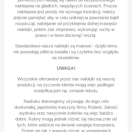
naklejania na gładkich, niepylących ścianach. Proces
naklejania jest prosty nie wymaga instrukcji, należy
jedynie pamiętać aby w celu uniknięcia powstania bąbli
rozpocząć naklejanie od przyklejenia dolnej krawędzi
naklejki, potem zaś stopniowo, wykonując ruchy w
prawo i w lewo docisnąć resztę.
Standardowo nasze naklejki są matowe - dzięki temu
nie powodują odbicia światła i są czytelne bez względu
na oświetlenie.
UWAGA!
Wszystkie oferowane przez nas naklejki są naszej
produkcji, na życzenie klienta mogą więc podlegać
modyfikacjom np. zmianie tekstu.
Nadruku dokonujemy używając do tego celu
doskonałej, japońskiej maszyny firmy Roland. Jakość
wydruku oraz nasycenie kolorów są więc bardzo
dobre. Kolory mogą jednak różnić się nieznacznie od
tych, które widzicie na ekranie swojego komputera.
Dzieje się tak z powodu różnic w ustawieniach