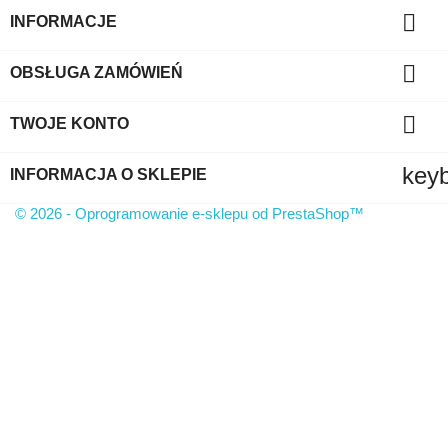

INFORMACJE

OBSŁUGA ZAMÓWIEŃ

TWOJE KONTO
key
INFORMACJA O SKLEPIE
© 2026 - Oprogramowanie e-sklepu od PrestaShop™