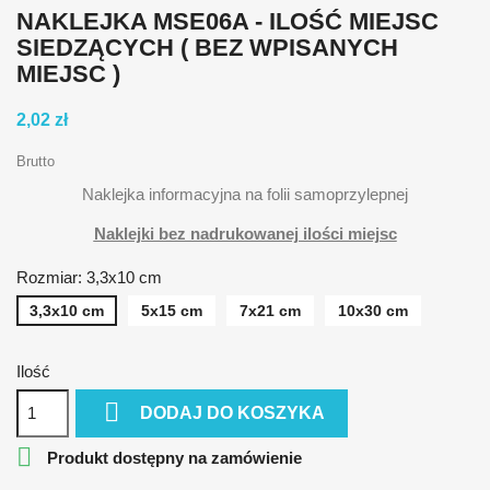
NAKLEJKA MSE06A - ILOŚĆ MIEJSC
SIEDZĄCYCH ( BEZ WPISANYCH
MIEJSC )
2,02 zł
Brutto
Naklejka informacyjna na folii samoprzylepnej
Naklejki bez nadrukowanej ilości miejsc
Rozmiar: 3,3x10 cm
3,3x10 cm
5x15 cm
7x21 cm
10x30 cm
Ilość

DODAJ DO KOSZYKA

Produkt dostępny na zamówienie