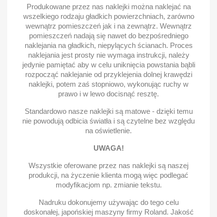
Produkowane przez nas naklejki można naklejać na
wszelkiego rodzaju gładkich powierzchniach, zarówno
wewnątrz pomieszczeń jak i na zewnątrz. Wewnątrz
pomieszczeń nadają się nawet do bezpośredniego
naklejania na gładkich, niepylących ścianach. Proces
naklejania jest prosty nie wymaga instrukcji, należy
jedynie pamiętać aby w celu uniknięcia powstania bąbli
rozpocząć naklejanie od przyklejenia dolnej krawędzi
naklejki, potem zaś stopniowo, wykonując ruchy w
prawo i w lewo docisnąć resztę.
Standardowo nasze naklejki są matowe - dzięki temu
nie powodują odbicia światła i są czytelne bez względu
na oświetlenie.
UWAGA!
Wszystkie oferowane przez nas naklejki są naszej
produkcji, na życzenie klienta mogą więc podlegać
modyfikacjom np. zmianie tekstu.
Nadruku dokonujemy używając do tego celu
doskonałej, japońskiej maszyny firmy Roland. Jakość