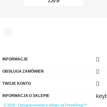
2,20 zł
Facebook

INFORMACJE

OBSŁUGA ZAMÓWIEŃ

TWOJE KONTO
key
INFORMACJA O SKLEPIE
© 2026 - Oprogramowanie e-sklepu od PrestaShop™