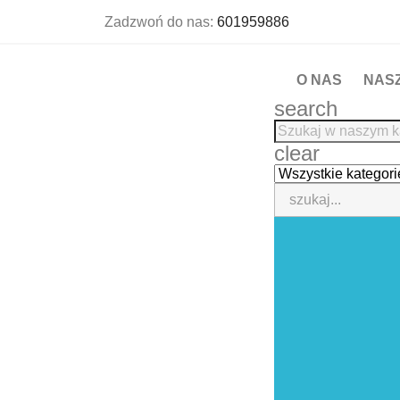
Zadzwoń do nas:
601959886
O NAS
NAS
search
clear