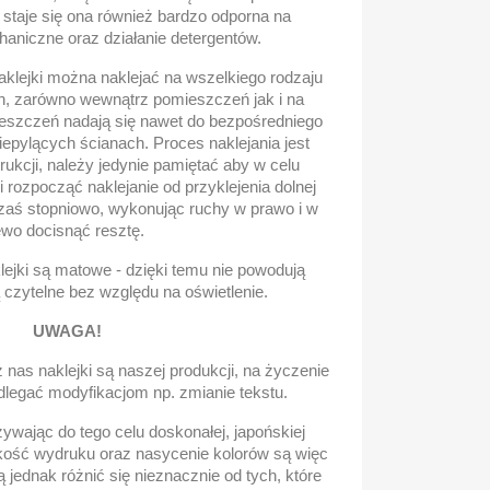
, staje się ona również bardzo odporna na
aniczne oraz działanie detergentów.
klejki można naklejać na wszelkiego rodzaju
h, zarówno wewnątrz pomieszczeń jak i na
szczeń nadają się nawet do bezpośredniego
niepylących ścianach. Proces naklejania jest
rukcji, należy jedynie pamiętać aby w celu
i rozpocząć naklejanie od przyklejenia dolnej
 zaś stopniowo, wykonując ruchy w prawo i w
ewo docisnąć resztę.
ejki są matowe - dzięki temu nie powodują
ą czytelne bez względu na oświetlenie.
UWAGA!
nas naklejki są naszej produkcji, na życzenie
dlegać modyfikacjom np. zmianie tekstu.
wając do tego celu doskonałej, japońskiej
kość wydruku oraz nasycenie kolorów są więc
 jednak różnić się nieznacznie od tych, które