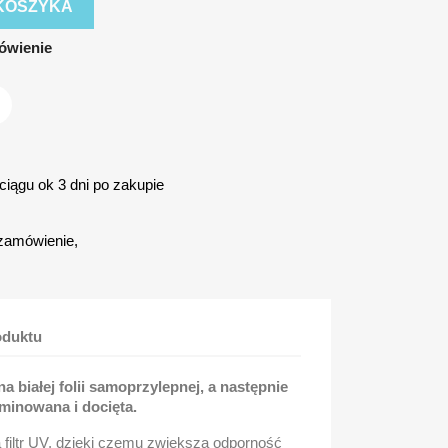
KOSZYKA
ówienie
iągu ok 3 dni po zakupie
zamówienie,
oduktu
 białej folii samoprzylepnej, a następnie
minowana i docięta.
a filtr UV, dzięki czemu zwiększa odporność