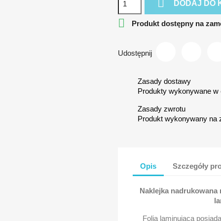

DODAJ DO 

Produkt dostępny na zam
Udostępnij
Zasady dostawy
Produkty wykonywane w c
Zasady zwrotu
Produkt wykonywany na 
Opis
Szczegóły pr
Naklejka nadrukowana na
la
Folia laminująca posiad