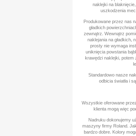
naklejki na blaknięcie
uszkodzenia mech
Produkowane przez nas na
gładkich powierzchniac
zewnątrz. Wewnątrz pomie
naklejania na gładkich, 
prosty nie wymaga inst
uniknięcia powstania bąbl
krawędzi naklejki, potem
l
Standardowo nasze nakl
odbicia światła i s
Wszystkie oferowane przez 
klienta mogą więc po
Nadruku dokonujemy uży
maszyny firmy Roland. Ja
bardzo dobre. Kolory mogą