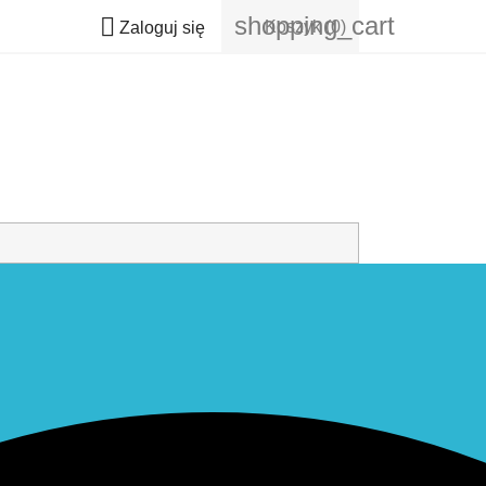
shopping_cart

Koszyk
(0)
Zaloguj się