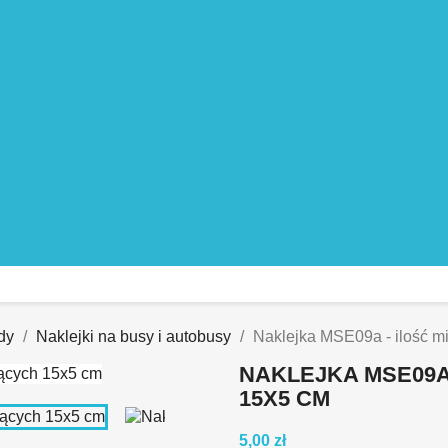
dy
Naklejki na busy i autobusy
Naklejka MSE09a - ilość m
NAKLEJKA MSE09A
15X5 CM
5,00 zł