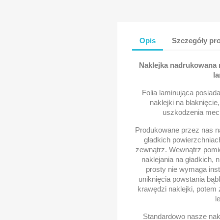
Opis
Szczegóły pr
Naklejka nadrukowana na
la
Folia laminująca posiad
naklejki na blaknięcie
uszkodzenia mech
Produkowane przez nas na
gładkich powierzchniac
zewnątrz. Wewnątrz pomie
naklejania na gładkich, 
prosty nie wymaga inst
uniknięcia powstania bąbl
krawędzi naklejki, potem
l
Standardowo nasze nakl