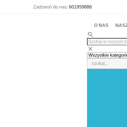
Zadzwoń do nas:
601959886
O NAS
NAS
search
clear