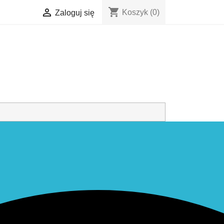
shopping_cart

Koszyk
(0)
Zaloguj się