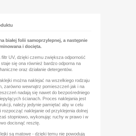
oduktu
 białej folii samoprzylepnej, a następnie
minowana i docięta.
a filtr UV, dzięki czemu zwiększa odporność
, staje się ona również bardzo odporna na
aniczne oraz działanie detergentów.
klejki można naklejać na wszelkiego rodzaju
h, zarówno wewnątrz pomieszczeń jak i na
szczeń nadają się nawet do bezpośredniego
niepylących ścianach. Proces naklejania jest
rukcji, należy jedynie pamiętać aby w celu
i rozpocząć naklejanie od przyklejenia dolnej
 zaś stopniowo, wykonując ruchy w prawo i w
ewo docisnąć resztę.
ejki są matowe - dzięki temu nie powodują