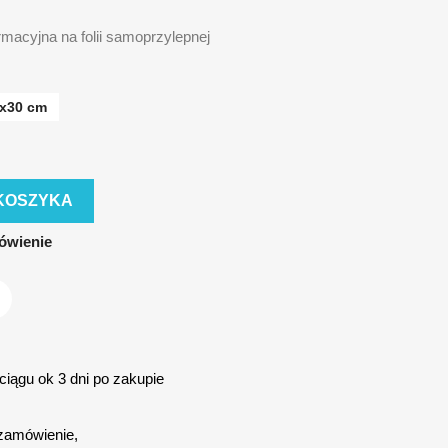
rmacyjna na folii samoprzylepnej
x30 cm
KOSZYKA
ówienie
iągu ok 3 dni po zakupie
zamówienie,