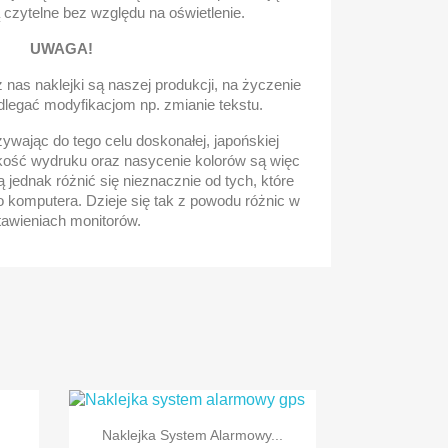
ą czytelne bez względu na oświetlenie.
UWAGA!
nas naklejki są naszej produkcji, na życzenie
dlegać modyfikacjom np. zmianie tekstu.
wając do tego celu doskonałej, japońskiej
kość wydruku oraz nasycenie kolorów są więc
 jednak różnić się nieznacznie od tych, które
o komputera. Dzieje się tak z powodu różnic w
tawieniach monitorów.

Szybki podgląd
Naklejka System Alarmowy...