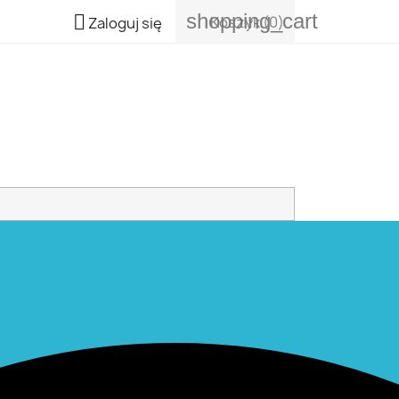
shopping_cart

Koszyk
(0)
Zaloguj się