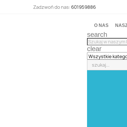
Zadzwoń do nas:
601959886
O NAS
NAS
search
clear