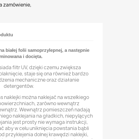
a zamówienie,
oduktu
 białej folii samoprzylepnej, a następnie
minowana i docięta.
siada filtr UV, dzięki czemu zwiększa
blaknięcie, staje się ona również bardzo
dzenia mechaniczne oraz działanie
detergentów.
 naklejki można naklejać na wszelkiego
 powierzchniach, zarówno wewnątrz
zewnątrz. Wewnątrz pomieszczeń nadają
iego naklejania na gładkich, niepylących
jania jest prosty nie wymaga instrukcji,
ć aby w celu uniknięcia powstania bąbli
d przyklejenia dolnej krawędzi naklejki,