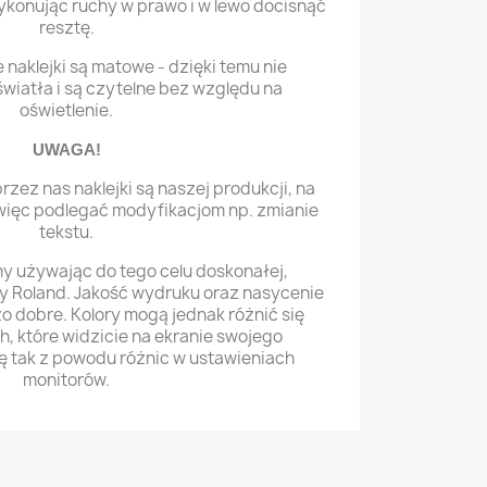
konując ruchy w prawo i w lewo docisnąć
resztę.
naklejki są matowe - dzięki temu nie
wiatła i są czytelne bez względu na
oświetlenie.
UWAGA!
zez nas naklejki są naszej produkcji, na
więc podlegać modyfikacjom np. zmianie
tekstu.
 używając do tego celu doskonałej,
y Roland. Jakość wydruku oraz nasycenie
o dobre. Kolory mogą jednak różnić się
h, które widzicie na ekranie swojego
ię tak z powodu różnic w ustawieniach
monitorów.