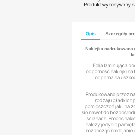
Produkt wykonywany n
Opis
Szczegóły pr
Naklejka nadrukowana na
la
Folia laminująca po
odporność naklejki na 
odporna na uszko
Produkowane przez nas
rodzaju gładkich
pomieszczeń jak i na 
się nawet do bezpośredn
ścianach. Proces nakle
należy jedynie pamięta
rozpocząć naklejanie o