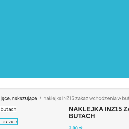
ujące, nakazujące
naklejka INZ15 zakaz wchodzenia w bu
NAKLEJKA INZ15 
BUTACH
2,80 zł