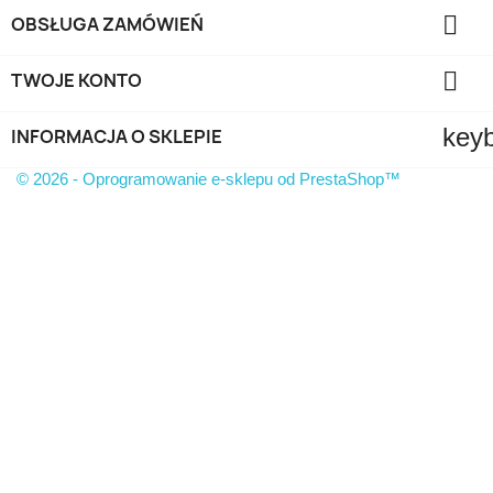

OBSŁUGA ZAMÓWIEŃ

TWOJE KONTO
key
INFORMACJA O SKLEPIE
© 2026 - Oprogramowanie e-sklepu od PrestaShop™