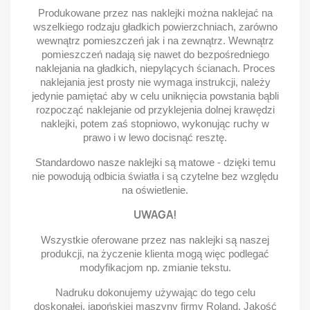
Produkowane przez nas naklejki można naklejać na
wszelkiego rodzaju gładkich powierzchniach, zarówno
wewnątrz pomieszczeń jak i na zewnątrz. Wewnątrz
pomieszczeń nadają się nawet do bezpośredniego
naklejania na gładkich, niepylących ścianach. Proces
naklejania jest prosty nie wymaga instrukcji, należy
jedynie pamiętać aby w celu uniknięcia powstania bąbli
rozpocząć naklejanie od przyklejenia dolnej krawędzi
naklejki, potem zaś stopniowo, wykonując ruchy w
prawo i w lewo docisnąć resztę.
Standardowo nasze naklejki są matowe - dzięki temu
nie powodują odbicia światła i są czytelne bez względu
na oświetlenie.
UWAGA!
Wszystkie oferowane przez nas naklejki są naszej
produkcji, na życzenie klienta mogą więc podlegać
modyfikacjom np. zmianie tekstu.
Nadruku dokonujemy używając do tego celu
doskonałej, japońskiej maszyny firmy Roland. Jakość