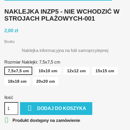
NAKLEJKA INZP5 - NIE WCHODZIĆ W
STROJACH PLAŻOWYCH-001
2,00 zł
Brutto
Naklejka informacyjna na folii samoprzylepnej
Rozmiar Naklejki: 7,5x7,5 cm
7,5x7,5 cm
10x10 cm
12x12 cm
15x15 cm
18x18 cm
20x20 cm
Ilość

DODAJ DO KOSZYKA

Produkt dostępny na zamówienie