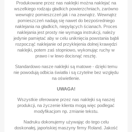
Produkowane przez nas naklejki można naklejać na
wszelkiego rodzaju gładkich powierzchniach, zarówno
wewnątrz pomieszczeń jak i na zewnątrz. Wewnątrz
pomieszczeń nadają się nawet do bezpośredniego
naklejania na gładkich, niepylących ścianach. Proces
naklejania jest prosty nie wymaga instrukcji, należy
jedynie pamiętać aby w celu uniknięcia powstania bąbli
rozpocząć naklejanie od przyklejenia dolnej krawędzi
naklejki, potem zaś stopniowo, wykonując ruchy w
prawo i w lewo docisnąć resztę.
Standardowo nasze naklejki są matowe - dzięki temu
nie powodują odbicia światła i są czytelne bez względu
na oświetlenie.
UWAGA!
Wszystkie oferowane przez nas naklejki są naszej
produkcji, na życzenie klienta mogą więc podlegać
modyfikacjom np. zmianie tekstu.
Nadruku dokonujemy używając do tego celu
doskonałej, japońskiej maszyny firmy Roland. Jakość