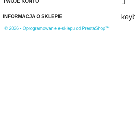

TWOJE KONTO
key
INFORMACJA O SKLEPIE
© 2026 - Oprogramowanie e-sklepu od PrestaShop™