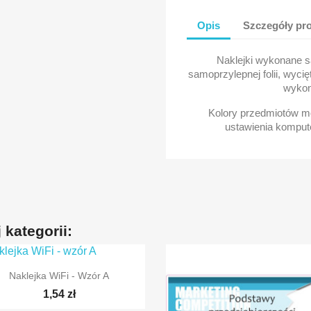
Opis
Szczegóły pr
Naklejki wykonane 
samoprzylepnej folii, wycię
wykona
Kolory przedmiotów mo
ustawienia kompute
 kategorii:

Szybki podgląd
Naklejka WiFi - Wzór A
1,54 zł