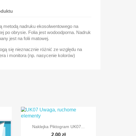
oduktu
są metodą nadruku ekosolwentowego na
tej po obrysie. Folia jest wodoodporna. Nadruk
ny jest na folii matowej.
gą się nieznacznie różnić ze względu na
ra i monitora (np. nasycenie kolorów)

Szybki podgląd
Naklejka Piktogram UK07...
2,00 zł