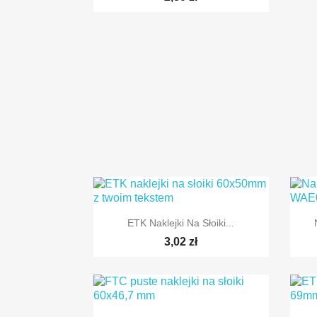

Szybki podgląd
ETK Naklejki Na Słoiki...
3,02 zł