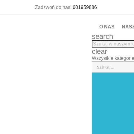
Zadzwoń do nas:
601959886
O NAS
NAS
search
clear
Wszystkie kategori