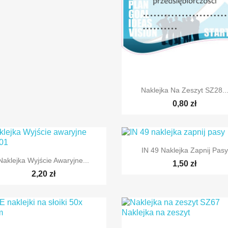

Szybki podgląd
Naklejka Na Zeszyt SZ28..
0,80 zł

Szybki podgląd
IN 49 Naklejka Zapnij Pasy

Szybki podgląd
Naklejka Wyjście Awaryjne...
1,50 zł
2,20 zł