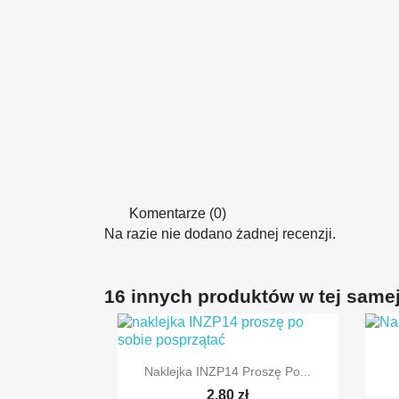
Komentarze (0)
Na razie nie dodano żadnej recenzji.
16 innych produktów w tej samej

Szybki podgląd
Naklejka INZP14 Proszę Po...
2,80 zł