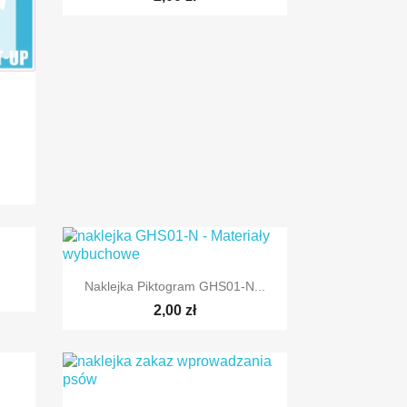
.

Szybki podgląd
Naklejka Piktogram GHS01-N...
2,00 zł