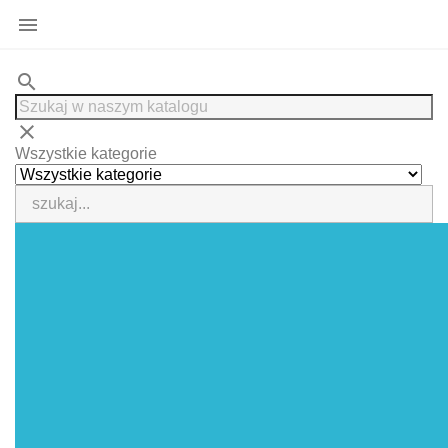

search
clear
Wszystkie kategorie