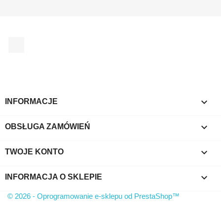
Facebook

INFORMACJE

OBSŁUGA ZAMÓWIEŃ

TWOJE KONTO
keyboard_arrow_down
INFORMACJA O SKLEPIE
© 2026 - Oprogramowanie e-sklepu od PrestaShop™