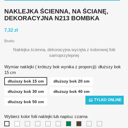
NAKLEJKA ŚCIENNA, NA ŚCIANĘ,
DEKORACYJNA N213 BOMBKA
7,32 zł
Brutto
Naklejka ścienna, dekoracyjna wycięta z kolorowej folii
samoprzylepnej
Wymiar naklejki ( krótszy bok wynika z proporcji): dłuższy bok
15 cm
dłuższy bok 15 cm
dłuższy bok 20 cm
dłuższy bok 30 cm
dłuższy bok 40 cm
TYLKO ONLINE
dłuższy bok 50 cm
Wybierz kolor folii naklejki lub napisu: czarna
biała
żółta
pomarańczowa
czerwona
niebieska
zielona
brązowa
srebrna
złota
czarna