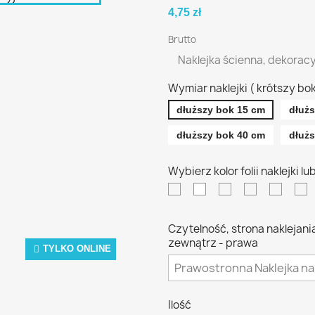
4,75 zł
Brutto
Naklejka ścienna, dekoracy
Wymiar naklejki ( krótszy bo
dłuższy bok 15 cm
dłuż
dłuższy bok 40 cm
dłuż
Wybierz kolor folii naklejki 
czarna
biała
żółta
pomarańcz
czerw
n
Czytelność, strona naklejani
zewnątrz - prawa
TYLKO ONLINE
Ilość