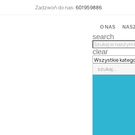
Zadzwoń do nas:
601959886
O NAS
NAS
search
clear