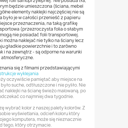
owej folii samoprzylepnej. Nie posiada tła,
tórym będzie umieszczona (ściana, mebel
ólne elementy naklejki najczęściej nie są
 było je w całości przenieść z papieru
jsce przeznaczenia, na taką grafikę
ansportowa (przezroczysta folia o słabym
i mogą nie posiadać folii transportowej.
i można naklejać nie tylko na ściany lecz
ju gładkie powierzchnie i to zarówno
 i na zewnątrz - są odporne na warunki
atmosferyczne.
ania się z filmami przedstawiającymi
strukcje wyklejania
eży oczywiście pamiętać aby miejsce na
było suche, odtłuszczone i nie pyliło. Nie
ać naklejki na ścianę świeżo malowaną, po
odczekać co najmniej dwa tygodnie.
 wybrać kolor z naszej palety kolorów. Z
obie wyświetlania, odcień koloru który
wojego komputera, może się nieznacznie
d tego, który otrzymacie.