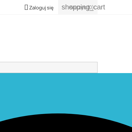
shopping_cart

Koszyk
(0)
Zaloguj się