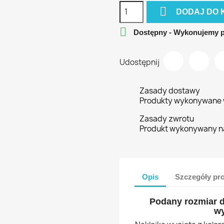

DODAJ DO 

Dostępny - Wykonujemy 
Udostępnij
Zasady dostawy
Produkty wykonywane w
Zasady zwrotu
Produkt wykonywany n
Opis
Szczegóły pr
Podany rozmiar d
wy