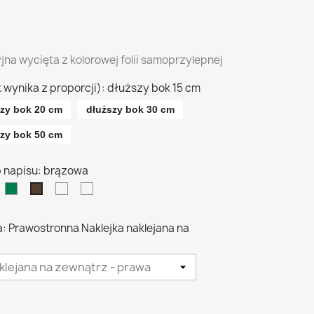
jna wycięta z kolorowej folii samoprzylepnej
k wynika z proporcji): dłuższy bok 15 cm
szy bok 20 cm
dłuższy bok 30 cm
szy bok 50 cm
lub napisu: brązowa
owa
ona
iebieska
zielona
srebrna
złota
brązowa
a: Prawostronna Naklejka naklejana na