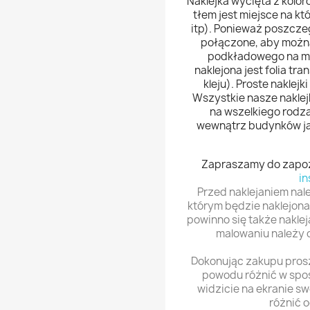
Naklejka wycięta z kolor
tłem jest miejsce na k
itp). Ponieważ poszczeg
połączone, aby można
podkładowego na mie
naklejona jest folia tr
kleju). Proste naklejk
Wszystkie nasze naklejk
na wszelkiego rodza
wewnątrz budynków jak
Zapraszamy do zapozn
in
Przed naklejaniem nal
którym będzie naklejona 
powinno się także naklej
malowaniu należy 
Dokonując zakupu proszę
powodu różnić w spos
widzicie na ekranie s
różnić o