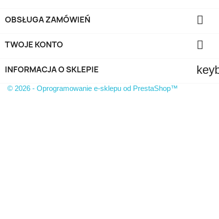

OBSŁUGA ZAMÓWIEŃ

TWOJE KONTO
key
INFORMACJA O SKLEPIE
© 2026 - Oprogramowanie e-sklepu od PrestaShop™