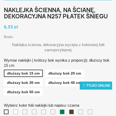
NAKLEJKA ŚCIENNA, NA ŚCIANĘ,
DEKORACYJNA N257 PŁATEK ŚNIEGU
6,33 zł
Brutto
Naklejka ścienna, dekoracyjna wycięta z kolorowej folii
samoprzylepnej
Wymiar naklejki ( krótszy bok wynika z proporcji): dłuższy bok
15 cm
dłuższy bok 15 cm
dłuższy bok 20 cm
dłuższy bok 30 cm
dłuższy bok 40 cm
TYLKO ONLINE
dłuższy bok 50 cm
Wybierz kolor folii naklejki lub napisu: czarna
biała
żółta
pomarańczowa
czerwona
niebieska
zielona
brązowa
srebrna
złota
czarna