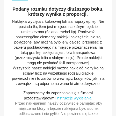
Podany rozmiar dotyczy dłuższego boku,
krótszy wynika z proporcji.
Naklejka wycięta z kolorowej folii samoprzylepnej. Nie
posiada tła, tłem jest miejsce na którym będzie
umieszczona (ściana, mebel itp). Ponieważ
poszczególne elementy naklejki najczęściej nie są
połączone, aby można było je w całości przenieść z
papieru podkładowego na miejsce przeznaczenia, na
taką grafikę naklejona jest folia transportowa
(przezroczysta folia o słabym kleju). Proste naklejki
mogą nie posiadać folii transportowej.
Wszystkie nasze naklejki można naklejać nie tylko na
ściany lecz na wszelkiego rodzaju gładkie
powierzchnie i to zarówno wewnątrz budynków jak i na
zewnątrz - są odporne na warunki atmosferyczne.
Zapraszamy do zapoznania się z filmami
przedstawiającymi
instrukcje wyklejania
Przed naklejaniem należy oczywiście pamiętać aby
miejsce na którym będzie naklejona było suche,
odtłuszczone i nie pyliło. Nie powinno się także