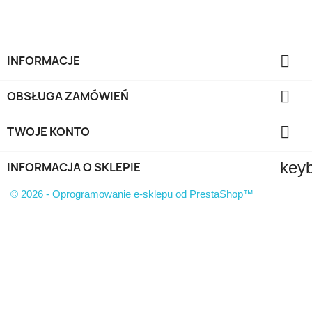

INFORMACJE

OBSŁUGA ZAMÓWIEŃ

TWOJE KONTO
key
INFORMACJA O SKLEPIE
© 2026 - Oprogramowanie e-sklepu od PrestaShop™