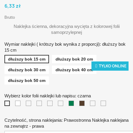
6,33 zł
Brutto
Naklejka ścienna, dekoracyjna wycięta z kolorowej folii
samoprzylepnej
Wymiar naklejki ( krótszy bok wynika z proporcji): dłuższy bok
15 cm
dłuższy bok 15 cm
dłuższy bok 20 cm
TYLKO ONLINE
dłuższy bok 30 cm
dłuższy bok 40 cm
dłuższy bok 50 cm
Wybierz kolor folii naklejki lub napisu: czarna
biała
żółta
pomarańczowa
czerwona
niebieska
zielona
brązowa
srebrna
złota
czarna
Czytelność, strona naklejania: Prawostronna Naklejka naklejana
na zewnątrz - prawa