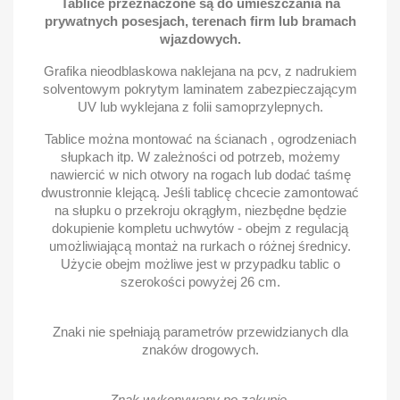
Tablice przeznaczone są do umieszczania na
prywatnych posesjach, terenach firm lub bramach
wjazdowych.
Grafika nieodblaskowa naklejana na pcv, z nadrukiem
solventowym pokrytym laminatem zabezpieczającym
UV lub wyklejana z folii samoprzylepnych.
Tablice można montować na ścianach , ogrodzeniach
słupkach itp. W zależności od potrzeb, możemy
nawiercić w nich otwory na rogach lub dodać taśmę
dwustronnie klejącą. Jeśli tablicę chcecie zamontować
na słupku o przekroju okrągłym, niezbędne będzie
dokupienie kompletu uchwytów - obejm z regulacją
umożliwiającą montaż na rurkach o różnej średnicy.
Użycie obejm możliwe jest w przypadku tablic o
szerokości powyżej 26 cm.
Znaki nie spełniają parametrów przewidzianych dla
znaków drogowych.
Znak wykonywany po zakupie.