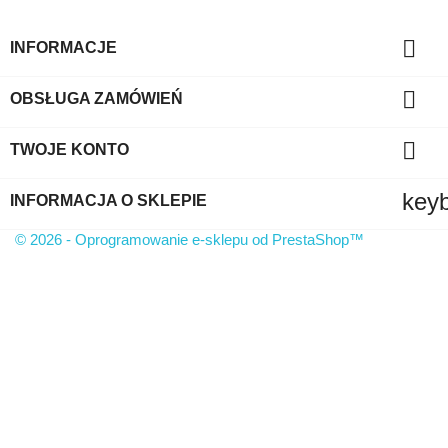

INFORMACJE

OBSŁUGA ZAMÓWIEŃ

TWOJE KONTO
key
INFORMACJA O SKLEPIE
© 2026 - Oprogramowanie e-sklepu od PrestaShop™