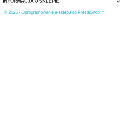
keyboard_arrow_down
INFORMACJA O SKLEPIE
© 2026 - Oprogramowanie e-sklepu od PrestaShop™