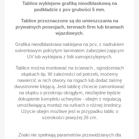
Tablice wyklejone grafiką nieodblaskową na
podkładzie z pcv grubości 5 mm.
Tablice przeznaczone są do umieszczania na
prywatnych posesjach, terenach firm lub bramach
wjazdowych.
Grafika nieodblaskowa naklejana na pcv, z nadrukiem
solventowym pokrytym laminatem zabezpieczającym
UV lub wyklejana z folii samoprzylepnych.
Tablice można montować na ścianach , ogrodzeniach
słupkach itp. W zależności od potrzeb, możemy
nawiercić w nich otwory na rogach lub dodać taśmę
dwustronnie klejącą. Jeśli tablicę chcecie zamontować
na słupku o przekroju okrągłym, niezbędne będzie
dokupienie kompletu uchwytów - obejm z regulacją
umożliwiającą montaż na rurkach o różnej średnicy.
Użycie obejm możliwe jest w przypadku tablic o
szerokości powyżej 26 cm.
Znaki nie spełniają parametrów przewidzianych dla