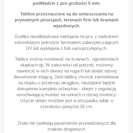
podkładzie z pcv grubości 5 mm.
Tablice przeznaczone są do umieszczania na
prywatnych posesjach, terenach firm lub bramach
wjazdowych.
Grafika nieodblaskowa naklejana na pcv, z nadrukiem
solventowym pokrytym laminatem zabezpieczającym
UV lub wyklejana z folii samoprzylepnych.
Tablice można montować na ścianach , ogrodzeniach
słupkach itp. W zależności od potrzeb, możemy
nawiercić w nich otwory na rogach lub dodać taśmę
dwustronnie klejącą. Jeśli tablicę chcecie zamontować
na słupku o przekroju okrągłym, niezbędne będzie
dokupienie kompletu uchwytów - obejm z regulacją
umożliwiającą montaż na rurkach o różnej średnicy.
Użycie obejm możliwe jest w przypadku tablic o
szerokości powyżej 26 cm.
Znaki nie spełniają parametrów przewidzianych dla
znaków drogowych.