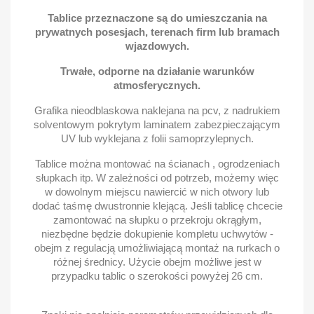
Tablice przeznaczone są do umieszczania na
prywatnych posesjach, terenach firm lub bramach
wjazdowych.
Trwałe, odporne na działanie warunków
atmosferycznych.
Grafika nieodblaskowa naklejana na pcv, z nadrukiem
solventowym pokrytym laminatem zabezpieczającym
UV lub wyklejana z folii samoprzylepnych.
Tablice można montować na ścianach , ogrodzeniach
słupkach itp. W zależności od potrzeb, możemy więc
w dowolnym miejscu nawiercić w nich otwory lub
dodać taśmę dwustronnie klejącą. Jeśli tablicę chcecie
zamontować na słupku o przekroju okrągłym,
niezbędne będzie dokupienie kompletu uchwytów -
obejm z regulacją umożliwiającą montaż na rurkach o
różnej średnicy. Użycie obejm możliwe jest w
przypadku tablic o szerokości powyżej 26 cm.