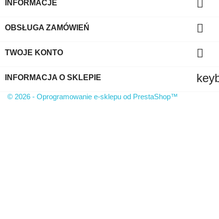

INFORMACJE

OBSŁUGA ZAMÓWIEŃ

TWOJE KONTO
key
INFORMACJA O SKLEPIE
© 2026 - Oprogramowanie e-sklepu od PrestaShop™