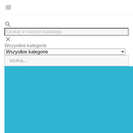

search
clear
Wszystkie kategorie