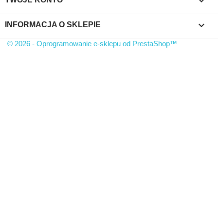

keyboard_arrow_down
INFORMACJA O SKLEPIE
© 2026 - Oprogramowanie e-sklepu od PrestaShop™