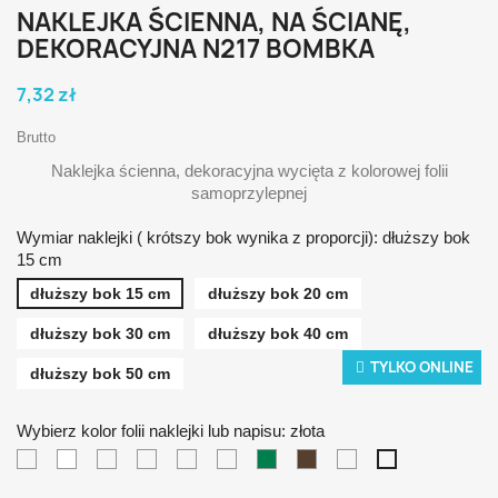
NAKLEJKA ŚCIENNA, NA ŚCIANĘ,
DEKORACYJNA N217 BOMBKA
7,32 zł
Brutto
Naklejka ścienna, dekoracyjna wycięta z kolorowej folii
samoprzylepnej
Wymiar naklejki ( krótszy bok wynika z proporcji): dłuższy bok
15 cm
dłuższy bok 15 cm
dłuższy bok 20 cm
dłuższy bok 30 cm
dłuższy bok 40 cm
TYLKO ONLINE
dłuższy bok 50 cm
Wybierz kolor folii naklejki lub napisu: złota
czarna
biała
żółta
pomarańczowa
czerwona
niebieska
zielona
brązowa
srebrna
złota