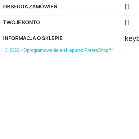

OBSŁUGA ZAMÓWIEŃ

TWOJE KONTO
key
INFORMACJA O SKLEPIE
© 2026 - Oprogramowanie e-sklepu od PrestaShop™