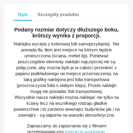
Opis
Szczegóły produktu
Podany rozmiar dotyczy dłuższego boku,
krótszy wynika z proporcji.
Naklejka wycięta z kolorowej folii samoprzylepnej. Nie
posiada tła, tłem jest miejsce na którym będzie
umieszczona (ściana, mebel itp). Ponieważ
poszczególne elementy naklejki najczęściej nie są
połączone, aby można było je w całości przenieść z
papieru podkładowego na miejsce przeznaczenia, na
taką grafikę naklejona jest folia transportowa
(przezroczysta folia o słabym kleju). Proste naklejki
mogą nie posiadać folii transportowej.
Wszystkie nasze naklejki można naklejać nie tylko na
ściany lecz na wszelkiego rodzaju gładkie
powierzchnie i to zarówno wewnątrz budynków jak i na
zewnątrz - są odporne na warunki atmosferyczne.
Zapraszamy do zapoznania się z filmami
przedstawiającymi
instrukcje wyklejania