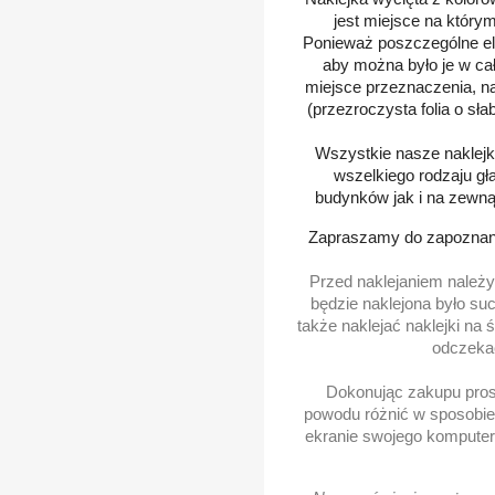
jest miejsce na który
Ponieważ poszczególne ele
aby można było je w ca
miejsce przeznaczenia, na 
(przezroczysta folia o sła
Wszystkie nasze naklejki
wszelkiego rodzaju gł
budynków jak i na zewną
Zapraszamy do zapoznani
Przed naklejaniem należy
będzie naklejona było such
także naklejać naklejki na
odczekać
Dokonując zakupu prosz
powodu różnić w sposobie 
ekranie swojego komputera