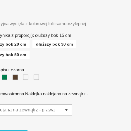
yjna wycięta z kolorowej folii samoprzylepnej
ynika z proporcji): dłuższy bok 15 cm
szy bok 20 cm
dłuższy bok 30 cm
szy bok 50 cm
napisu: czarna
wa
na
iebieska
zielona
brązowa
srebrna
złota
Prawostronna Naklejka naklejana na zewnątrz -