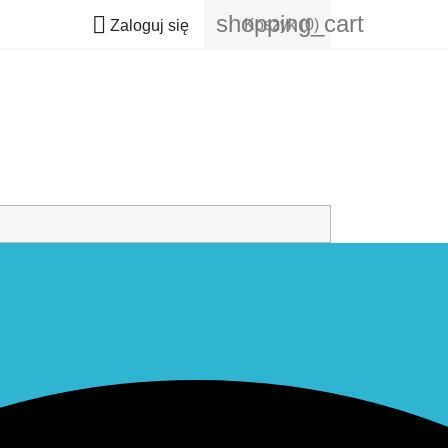
shopping_cart

Koszyk
(0)
Zaloguj się