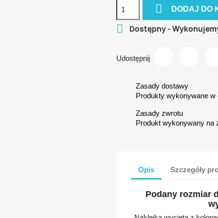

DODAJ DO 

Dostępny - Wykonujem
Udostępnij
Zasady dostawy
Produkty wykonywane w c
Zasady zwrotu
Produkt wykonywany na 
Opis
Szczegóły pr
Podany rozmiar d
wy
Naklejka wycięta z kolorow