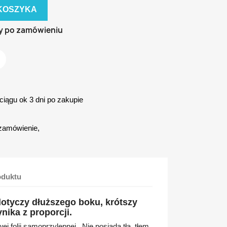
KOSZYKA
y po zamówieniu
iągu ok 3 dni po zakupie
zamówienie,
oduktu
otyczy dłuższego boku, krótszy
nika z proporcji.
ej folii samoprzylepnej. Nie posiada tła, tłem