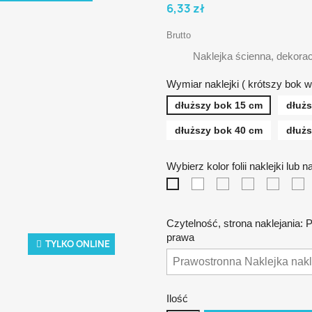
6,33 zł
Brutto
Naklejka ścienna, dekorac
Wymiar naklejki ( krótszy bok w
dłuższy bok 15 cm
dłuż
dłuższy bok 40 cm
dłuż
Wybierz kolor folii naklejki lub 
biała
żółta
pomarańczo
czerwo
n
czarna
Czytelność, strona naklejania: 
prawa
TYLKO ONLINE
Ilość