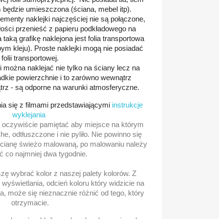
m będzie umieszczona (ściana, mebel itp).
menty naklejki najczęściej nie są połączone,
łości przenieść z papieru podkładowego na
taką grafikę naklejona jest folia transportowa
bym kleju). Proste naklejki mogą nie posiadać
folii transportowej.
 można naklejać nie tylko na ściany lecz na
adkie powierzchnie i to zarówno wewnątrz
trz - są odporne na warunki atmosferyczne.
a się z filmami przedstawiającymi
instrukcje
wyklejania
 oczywiście pamiętać aby miejsce na którym
e, odtłuszczone i nie pyliło. Nie powinno się
 ścianę świeżo malowaną, po malowaniu należy
 co najmniej dwa tygodnie.
ę wybrać kolor z naszej palety kolorów. Z
wyświetlania, odcień koloru który widzicie na
, może się nieznacznie różnić od tego, który
otrzymacie.