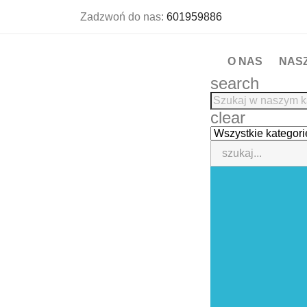
Zadzwoń do nas:
601959886
O NAS
NAS
search
clear