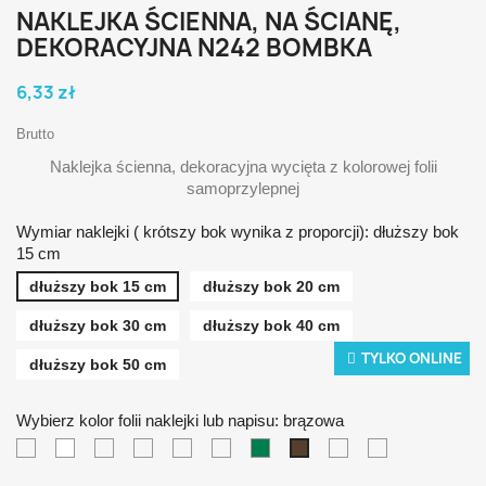
NAKLEJKA ŚCIENNA, NA ŚCIANĘ,
DEKORACYJNA N242 BOMBKA
6,33 zł
Brutto
Naklejka ścienna, dekoracyjna wycięta z kolorowej folii
samoprzylepnej
Wymiar naklejki ( krótszy bok wynika z proporcji): dłuższy bok
15 cm
dłuższy bok 15 cm
dłuższy bok 20 cm
dłuższy bok 30 cm
dłuższy bok 40 cm
TYLKO ONLINE
dłuższy bok 50 cm
Wybierz kolor folii naklejki lub napisu: brązowa
czarna
biała
żółta
pomarańczowa
czerwona
niebieska
zielona
srebrna
złota
brązowa