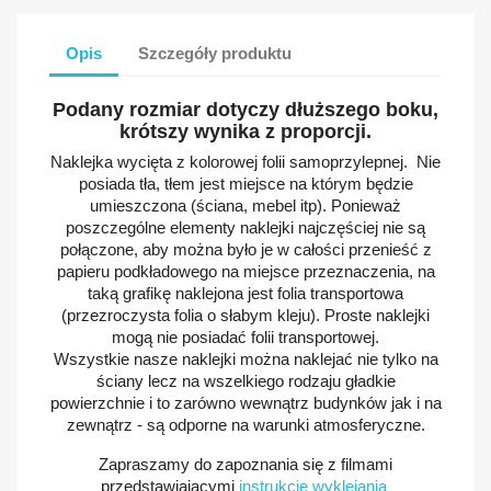
Opis
Szczegóły produktu
Podany rozmiar dotyczy dłuższego boku,
krótszy wynika z proporcji.
Naklejka wycięta z kolorowej folii samoprzylepnej. Nie
posiada tła, tłem jest miejsce na którym będzie
umieszczona (ściana, mebel itp). Ponieważ
poszczególne elementy naklejki najczęściej nie są
połączone, aby można było je w całości przenieść z
papieru podkładowego na miejsce przeznaczenia, na
taką grafikę naklejona jest folia transportowa
(przezroczysta folia o słabym kleju). Proste naklejki
mogą nie posiadać folii transportowej.
Wszystkie nasze naklejki można naklejać nie tylko na
ściany lecz na wszelkiego rodzaju gładkie
powierzchnie i to zarówno wewnątrz budynków jak i na
zewnątrz - są odporne na warunki atmosferyczne.
Zapraszamy do zapoznania się z filmami
przedstawiającymi
instrukcje wyklejania