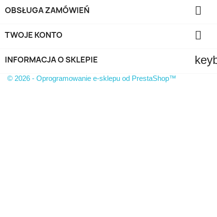

OBSŁUGA ZAMÓWIEŃ

TWOJE KONTO
key
INFORMACJA O SKLEPIE
© 2026 - Oprogramowanie e-sklepu od PrestaShop™