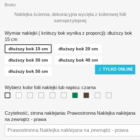
Brutto
Naklejka ścienna, dekoracyjna wycięta z kolorowej folii
samoprzylepnej
Wymiar naklejki ( krótszy bok wynika z proporcji): dłuższy bok
15 cm
dłuższy bok 15 cm
dłuższy bok 20 cm
dłuższy bok 30 cm
dłuższy bok 40 cm
TYLKO ONLINE
dłuższy bok 50 cm
Wybierz kolor folii naklejki lub napisu: czarna
biała
żółta
pomarańczowa
czerwona
niebieska
zielona
brązowa
srebrna
złota
czarna
Czytelność, strona naklejania: Prawostronna Naklejka naklejana
na zewnątrz - prawa