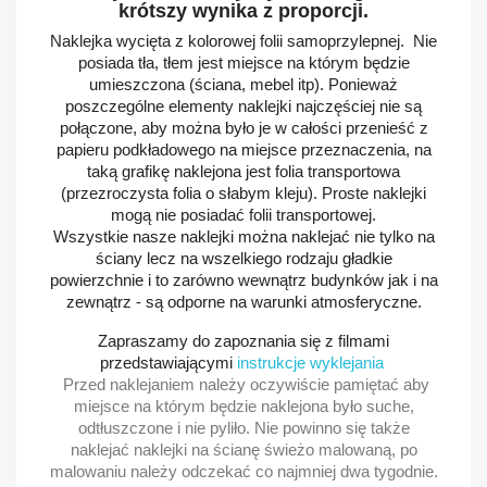
krótszy wynika z proporcji.
Naklejka wycięta z kolorowej folii samoprzylepnej. Nie
posiada tła, tłem jest miejsce na którym będzie
umieszczona (ściana, mebel itp). Ponieważ
poszczególne elementy naklejki najczęściej nie są
połączone, aby można było je w całości przenieść z
papieru podkładowego na miejsce przeznaczenia, na
taką grafikę naklejona jest folia transportowa
(przezroczysta folia o słabym kleju). Proste naklejki
mogą nie posiadać folii transportowej.
Wszystkie nasze naklejki można naklejać nie tylko na
ściany lecz na wszelkiego rodzaju gładkie
powierzchnie i to zarówno wewnątrz budynków jak i na
zewnątrz - są odporne na warunki atmosferyczne.
Zapraszamy do zapoznania się z filmami
przedstawiającymi
instrukcje wyklejania
Przed naklejaniem należy oczywiście pamiętać aby
miejsce na którym będzie naklejona było suche,
odtłuszczone i nie pyliło. Nie powinno się także
naklejać naklejki na ścianę świeżo malowaną, po
malowaniu należy odczekać co najmniej dwa tygodnie.