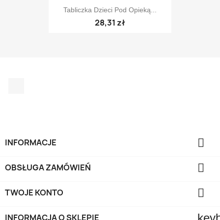
Tabliczka Dzieci Pod Opieką...
28,31 zł
Facebook

INFORMACJE

OBSŁUGA ZAMÓWIEŃ

TWOJE KONTO
key
INFORMACJA O SKLEPIE