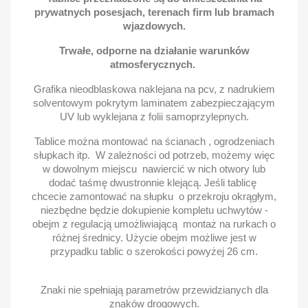
prywatnych posesjach, terenach firm lub bramach
wjazdowych.
Trwałe, odporne na działanie warunków
atmosferycznych.
Grafika nieodblaskowa naklejana na pcv, z nadrukiem
solventowym pokrytym laminatem zabezpieczającym
UV lub wyklejana z folii samoprzylepnych.
Tablice można montować na ścianach , ogrodzeniach
słupkach itp. W zależności od potrzeb, możemy więc
w dowolnym miejscu nawiercić w nich otwory lub
dodać taśmę dwustronnie klejącą. Jeśli tablicę
chcecie zamontować na słupku o przekroju okrągłym,
niezbędne będzie dokupienie kompletu uchwytów -
obejm z regulacją umożliwiającą montaż na rurkach o
różnej średnicy. Użycie obejm możliwe jest w
przypadku tablic o szerokości powyżej 26 cm.
Znaki nie spełniają parametrów przewidzianych dla
znaków drogowych.