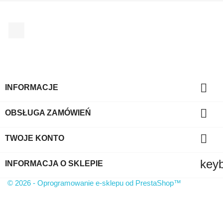
Facebook
TYLKO ONLINE

INFORMACJE

OBSŁUGA ZAMÓWIEŃ

TWOJE KONTO
key
INFORMACJA O SKLEPIE
© 2026 - Oprogramowanie e-sklepu od PrestaShop™