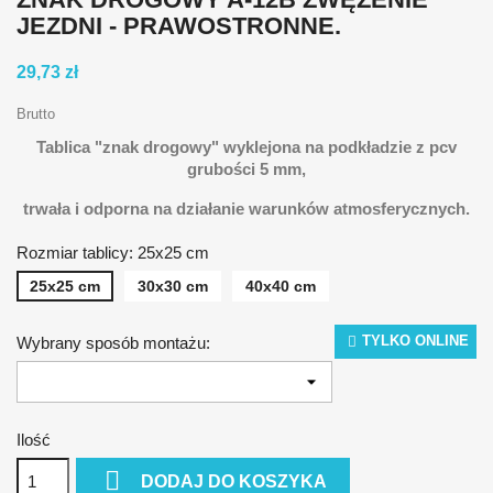
JEZDNI - PRAWOSTRONNE.
29,73 zł
Brutto
Tablica "znak drogowy" wyklejona na podkładzie z pcv
grubości 5 mm,
t
rwała i odporna na działanie warunków atmosferycznych.
Rozmiar tablicy: 25x25 cm
25x25 cm
30x30 cm
40x40 cm
TYLKO ONLINE
Wybrany sposób montażu:
Ilość

DODAJ DO KOSZYKA