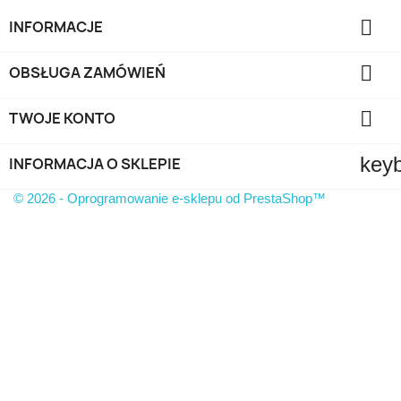

INFORMACJE

OBSŁUGA ZAMÓWIEŃ

TWOJE KONTO
key
INFORMACJA O SKLEPIE
© 2026 - Oprogramowanie e-sklepu od PrestaShop™