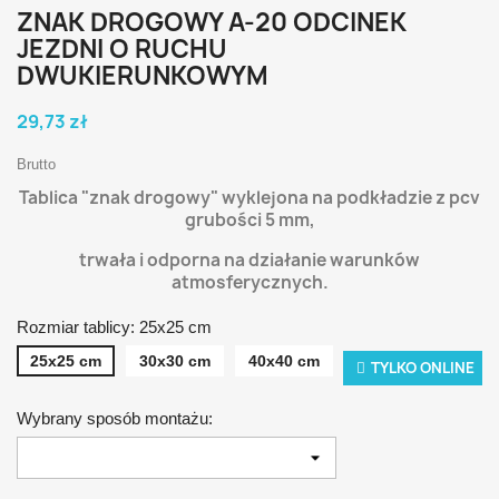
ZNAK DROGOWY A-20 ODCINEK
JEZDNI O RUCHU
DWUKIERUNKOWYM
29,73 zł
Brutto
Tablica "znak drogowy" wyklejona na podkładzie z pcv
grubości 5 mm,
t
rwała i odporna na działanie warunków
atmosferycznych.
Rozmiar tablicy: 25x25 cm
25x25 cm
30x30 cm
40x40 cm
TYLKO ONLINE
Wybrany sposób montażu: