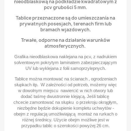
nieodblaskową na podkładzie kwadratowym z
pcv grubości 5 mm.
Tablice przeznaczone są do umieszczania na
prywatnych posesjach, terenach firm lub
bramach wjazdowych.
Trwałe, odporne na działanie warunków
atmosferycznych.
Grafika nieodblaskowa naklejana na pcv, z nadrukiem
solventowym pokrytym laminatem zabezpieczającym
UV lub wyklejana z folii samoprzylepnych.
Tablice można montować na ścianach , ogrodzeniach
słupkach itp. W zależności od potrzeb, możemy więc
w dowolnym miejscu nawiercić w nich otwory lub
dodać taśmę dwustronnie klejącą. Jeśli tablicę
chcecie zamontować na słupku o przekroju okrągłym,
niezbędne będzie dokupienie kompletu uchwytów -
obejm z regulacją umożliwiającą montaż na rurkach o
różnej średnicy. Użycie obejm możliwe jest w
przypadku tablic o szerokości powyżej 26 cm.